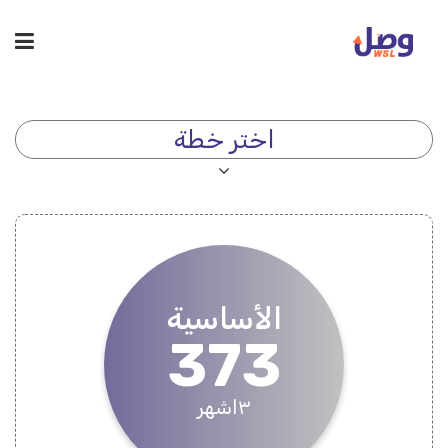
اختر خطة
الأساسية
373
٣اشهر