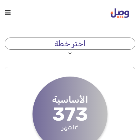
اختر خطة
الأساسية
373
٣اشهر