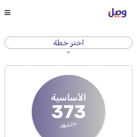
اختر خطة
الأساسية
373
٣اشهر