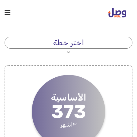
اختر خطة
الأساسية
373
٣اشهر