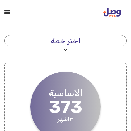
اختر خطة
الأساسية
373
٣اشهر