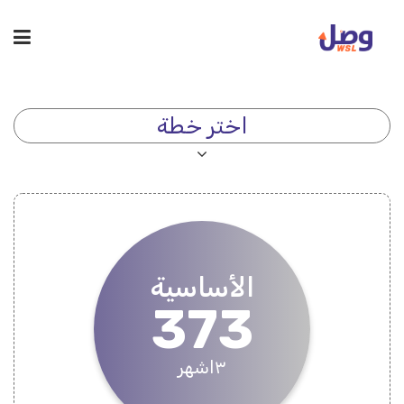
اختر خطة
الأساسية
373
٣اشهر